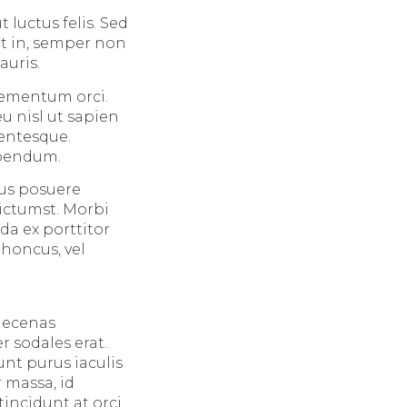
t luctus felis. Sed
et in, semper non
auris.
elementum orci.
u nisl ut sapien
lentesque.
ibendum.
mus posuere
dictumst. Morbi
da ex porttitor
rhoncus, vel
Maecenas
r sodales erat.
unt purus iaculis
 massa, id
incidunt at orci.