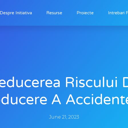
Despre Initiativa
Resurse
Proiecte
Intrebari 
educerea Riscului 
ducere A Accident
June 21, 2023