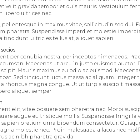
et velit gravida tempor et quis mauris. Vestibulum f
 libero ultrices nec.
 pellentesque in maximus vitae, sollicitudin sed dui. 
am pharetra. Suspendisse imperdiet molestie imperdi
incidunt, ultricies tellus at, aliquet sapien.
 socios
uent per conubia nostra, per inceptos himenaeos. Prae
cumsan. Maecenas ut arcu in justo euismod auctor. D
 suscipit. Mauris maximus eu odio ac euismod. Maecenas
tpat. Sed tincidunt luctus massa ac aliquam. Integer 
 a rhoncus magna congue. Ut ut turpis suscipit massa 
ibero aliquet semper.
en
it elit, vitae posuere sem pharetra nec. Morbi suscip
suere augue eu tristique mollis. Suspendisse fringilla
id sapien pretium urna bibendum consectetur. Quisqu
magna molestie nec. Proin malesuada a lacus nec moll
us ac nibh pharetra gravida.