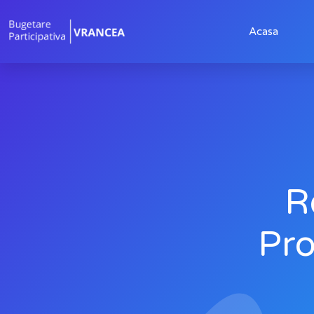
Acasa
R
Pro