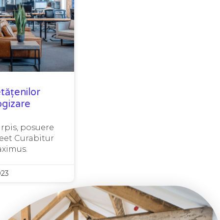
tățenilor
ogizare
urpis, posuere
eet Curabitur
ximus.
023