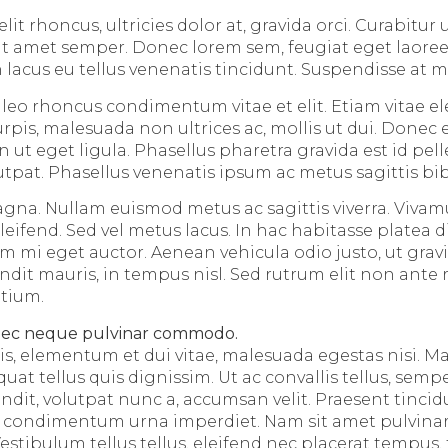
it rhoncus, ultricies dolor at, gravida orci. Curabitur u
t sit amet semper. Donec lorem sem, feugiat eget laore
 lacus eu tellus venenatis tincidunt. Suspendisse at m
u leo rhoncus condimentum vitae et elit. Etiam vitae 
pis, malesuada non ultrices ac, mollis ut dui. Donec e
 ut eget ligula. Phasellus pharetra gravida est id pel
utpat. Phasellus venenatis ipsum ac metus sagittis b
gna. Nullam euismod metus ac sagittis viverra. Viva
eleifend. Sed vel metus lacus. In hac habitasse platea 
m mi eget auctor. Aenean vehicula odio justo, ut gravi
ndit mauris, in tempus nisl. Sed rutrum elit non ante 
tium.
nec neque pulvinar commodo.
is, elementum et dui vitae, malesuada egestas nisi. 
at tellus quis dignissim. Ut ac convallis tellus, sempe
dit, volutpat nunc a, accumsan velit. Praesent tincid
t condimentum urna imperdiet. Nam sit amet pulvinar
estibulum tellus tellus, eleifend nec placerat tempus, t