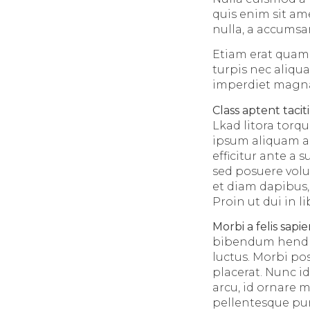
quis enim sit am
nulla, a accumsan
Etiam erat quam,
turpis nec aliqu
imperdiet magna t
Class aptent taciti
Lkad litora torq
ipsum aliquam ac
efficitur ante a
sed posuere volu
et diam dapibus,
Proin ut dui in l
Morbi a felis sapi
bibendum hendrer
luctus. Morbi po
placerat. Nunc 
arcu, id ornare 
pellentesque pur