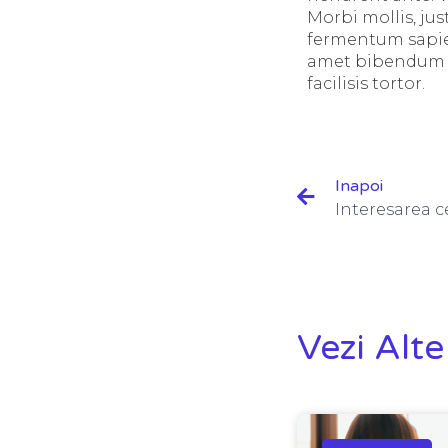
Morbi mollis, jus
fermentum sapien
amet bibendum aug
facilisis tortor.
Inapoi
Vezi Alte