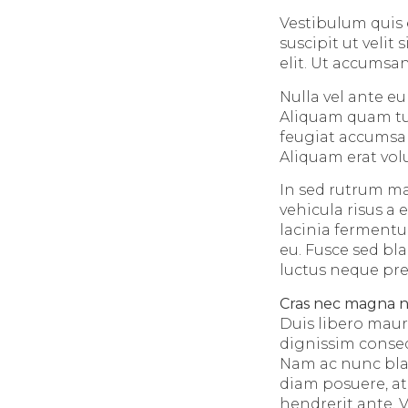
Vestibulum quis el
suscipit ut veli
elit. Ut accumsan
Nulla vel ante e
Aliquam quam tur
feugiat accumsan
Aliquam erat vol
In sed rutrum ma
vehicula risus a 
lacinia fermentu
eu. Fusce sed bla
luctus neque pre
Cras nec magna 
Duis libero maur
dignissim consequ
Nam ac nunc blan
diam posuere, a
hendrerit ante. V