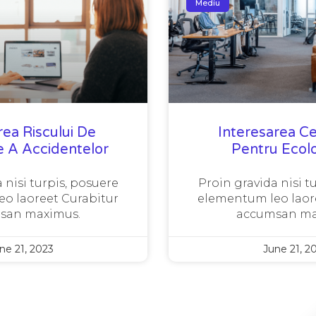
Mediu
ea Riscului De
Interesarea Ce
 A Accidentelor
Pentru Ecol
 nisi turpis, posuere
Proin gravida nisi t
o laoreet Curabitur
elementum leo laor
san maximus.
accumsan ma
ne 21, 2023
June 21, 2