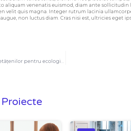
to aliquam venenatis euismod, diam ante sollicitudin l
 velit quis magna. Integer rutrum lacinia ullamcorpe
ue, non luctus diam. Cras nisi est, ultricies eget ips
Interesarea cetățenilor pentru ecologizare
 Proiecte