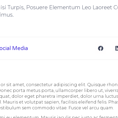
Nisi Turpis, Posuere Elementum Leo Laoreet C
imus.
Social Media
r sit amet, consectetur adipiscing elit. Quisque rhon
Donec porta metus porta, ullamcorper libero ut, viverr
at, dolor eget pharetra imperdiet, dolor urna luctus 
l. Mauris et volutpat sapien, facilisis eleifend felis. Ph
 vestibulum sem commodo vitae. Fusce vel arcu quam.
mi eu elementum. Mauris iaculis nec justo ac fermen