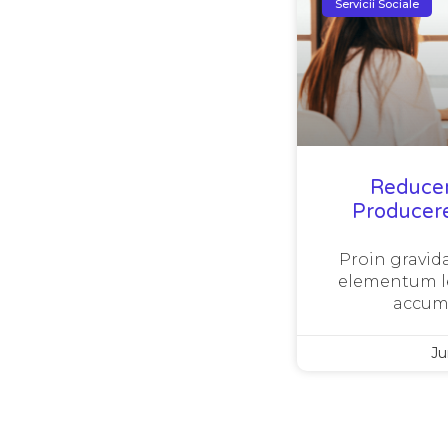
Servicii Sociale
Reducer
Producere
Proin gravida
elementum le
accum
Ju