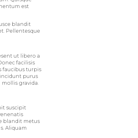
ermentum est
Fusce blandit
et. Pellentesque
sent ut libero a
onec facilisis
 faucibus turpis
tincidunt purus
mollis gravida.
it suscipit
 venenatis
e blandit metus
is. Aliquam