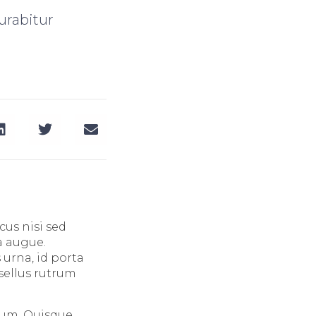
urabitur
cus nisi sed
a augue.
urna, id porta
asellus rutrum
tum. Quisque