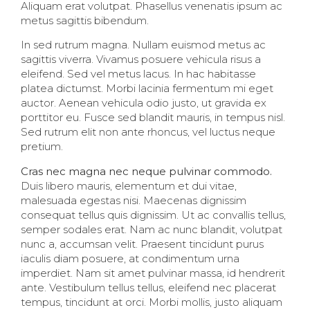
Aliquam erat volutpat. Phasellus venenatis ipsum ac
metus sagittis bibendum.
In sed rutrum magna. Nullam euismod metus ac
sagittis viverra. Vivamus posuere vehicula risus a
eleifend. Sed vel metus lacus. In hac habitasse
platea dictumst. Morbi lacinia fermentum mi eget
auctor. Aenean vehicula odio justo, ut gravida ex
porttitor eu. Fusce sed blandit mauris, in tempus nisl.
Sed rutrum elit non ante rhoncus, vel luctus neque
pretium.
Cras nec magna nec neque pulvinar commodo.
Duis libero mauris, elementum et dui vitae,
malesuada egestas nisi. Maecenas dignissim
consequat tellus quis dignissim. Ut ac convallis tellus,
semper sodales erat. Nam ac nunc blandit, volutpat
nunc a, accumsan velit. Praesent tincidunt purus
iaculis diam posuere, at condimentum urna
imperdiet. Nam sit amet pulvinar massa, id hendrerit
ante. Vestibulum tellus tellus, eleifend nec placerat
tempus, tincidunt at orci. Morbi mollis, justo aliquam