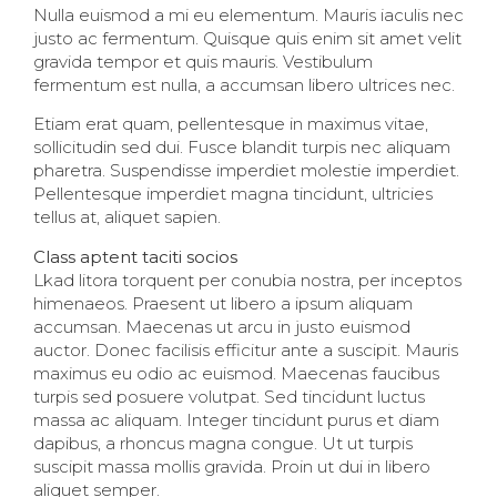
Nulla euismod a mi eu elementum. Mauris iaculis nec
justo ac fermentum. Quisque quis enim sit amet velit
gravida tempor et quis mauris. Vestibulum
fermentum est nulla, a accumsan libero ultrices nec.
Etiam erat quam, pellentesque in maximus vitae,
sollicitudin sed dui. Fusce blandit turpis nec aliquam
pharetra. Suspendisse imperdiet molestie imperdiet.
Pellentesque imperdiet magna tincidunt, ultricies
tellus at, aliquet sapien.
Class aptent taciti socios
Lkad litora torquent per conubia nostra, per inceptos
himenaeos. Praesent ut libero a ipsum aliquam
accumsan. Maecenas ut arcu in justo euismod
auctor. Donec facilisis efficitur ante a suscipit. Mauris
maximus eu odio ac euismod. Maecenas faucibus
turpis sed posuere volutpat. Sed tincidunt luctus
massa ac aliquam. Integer tincidunt purus et diam
dapibus, a rhoncus magna congue. Ut ut turpis
suscipit massa mollis gravida. Proin ut dui in libero
aliquet semper.